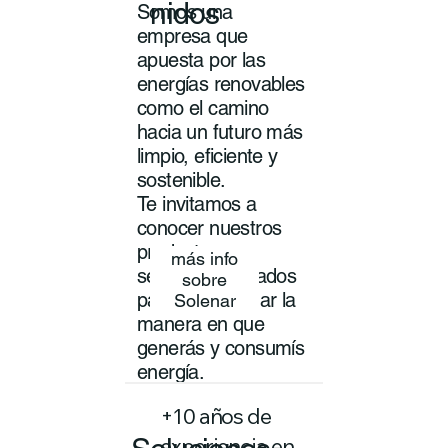
nidos
Somos una
empresa que
apuesta por las
energías renovables
como el camino
hacia un futuro más
limpio, eficiente y
sostenible.
Te invitamos a
conocer nuestros
productos y
más info
servicios pensados
sobre
para transformar la
Solenar
manera en que
generás y consumís
energía.
+10 años de