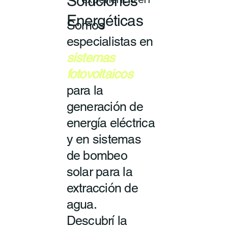
Soluciones
experiencia en
Energéticas
Somos
especialistas en
sistemas
fotovoltaicos
para la
generación de
energía eléctrica
y en sistemas
de bombeo
solar para la
extracción de
agua.
Descubrí la