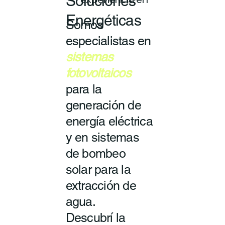
Soluciones
experiencia en
Energéticas
Somos
especialistas en
sistemas
fotovoltaicos
para la
generación de
energía eléctrica
y en sistemas
de bombeo
solar para la
extracción de
agua.
Descubrí la