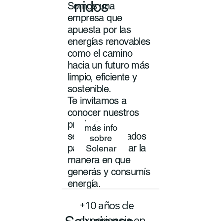
nidos
Somos una
empresa que
apuesta por las
energías renovables
como el camino
hacia un futuro más
limpio, eficiente y
sostenible.
Te invitamos a
conocer nuestros
productos y
más info
servicios pensados
sobre
para transformar la
Solenar
manera en que
generás y consumís
energía.
+10 años de